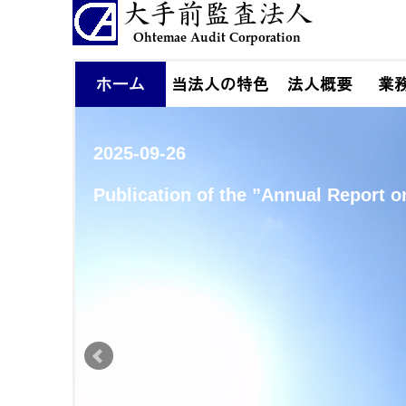
2025-09-26
etc.
Publication of the ”Annual Report o