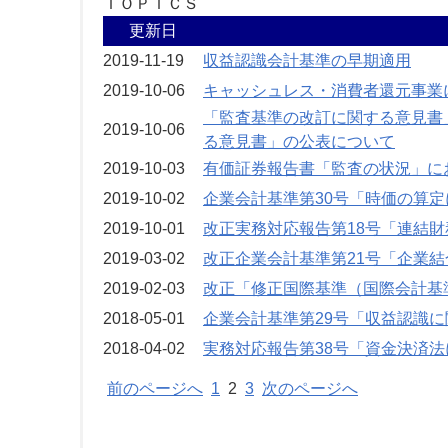
ＴＯＰＩＣＳ
更新日
2019-11-19
収益認識会計基準の早期適用
2019-10-06
キャッシュレス・消費者還元事業
「監査基準の改訂に関する意見書
2019-10-06
る意見書」の公表について
2019-10-03
有価証券報告書「監査の状況」に
2019-10-02
企業会計基準第30号「時価の算
2019-10-01
改正実務対応報告第18号「連結
2019-03-02
改正企業会計基準第21号「企業
2019-02-03
改正「修正国際基準（国際会計基
2018-05-01
企業会計基準第29号「収益認識
2018-04-02
実務対応報告第38号「資金決済
前のページへ
1
2
3
次のページへ