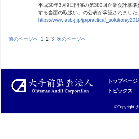
平成30年3月9日開催の第380回企業会計
する当面の取扱い」の公表が承認されました
https://www.asb-j.jp/jp/practical_solution/y2
前のページへ
1
2
3
次のページへ
トップページ
トピックス
©Copyright 