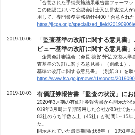
「合意された手続実施結果報告書フォーマッ
この確認において公認会計士又は監査法人が
用して、専門業務実務指針4400「合意さ
https://jicpa.or.jp/specialized_field/20190906i
2019-10-06
「監査基準の改訂に関する意見書」
ビュー基準の改訂に関する意見書」
企業会計審議会（会長 徳賀 芳弘 京都大
査基準の改訂に関する意見書」（別紙１）、
基準の改訂に関する意見書」（別紙３）を取
https://www.fsa.go.jp/news/r1/sonota/2019090
2019-10-03
有価証券報告書「監査の状況」にお
2020年3月期の有価証券報告書から開示が
019年3月期に早期適用した会社が83社であった
83社のうち半数以上（45社）が期間1～15年
た。
開示されていた最長期間は68年（「1951