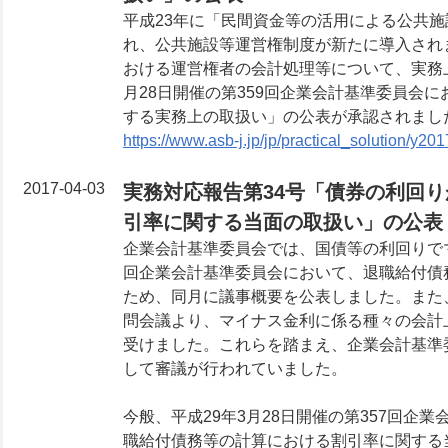
平成23年に「民間資金等の活用による公共施
れ、公共施設等運営権制度が新たに導入され
おける運営権者の会計処理等について、実務
月28日開催の第359回企業会計基準委員会
する実務上の取扱い」の公表が承認されまし
https://www.asb-j.jp/jp/practical_solution/y2
2017-04-03
実務対応報告第34号「債券の利回
引率に関する当面の取扱い」の公表
企業会計基準委員会では、国債等の利回りでマ
回企業会計基準委員会において、退職給付債
ため、同月に議事概要を公表しました。また、
問会議より、マイナス金利に係る種々の会計
受けました。これらを踏まえ、企業会計基準
して審議が行われていました。
今般、平成29年3月28日開催の第357回
職給付債務等の計算における割引率に関する